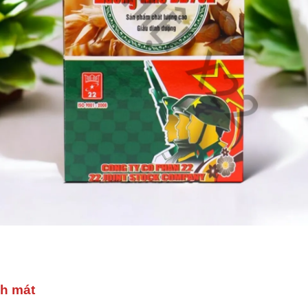
h mát