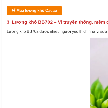
🛒 Mua lương khô Cacao
3. Lương khô BB702 – Vị truyền thống, mềm 
Lương khô BB702 được nhiều người yêu thích nhờ vị sữa t