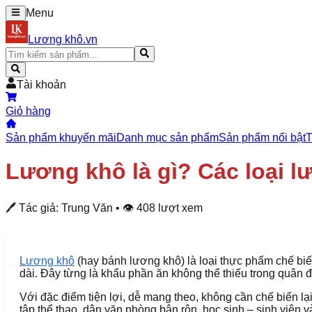
Menu
Lương khô.vn
Tài khoản
Giỏ hàng
Sản phẩm khuyến mãi
Danh mục sản phẩm
Sản phẩm nổi bật
T
Lương khô là gì? Các loại l
🖊 Tác giả:
Trung Văn
• 👁
408
lượt xem
Lương khô
(hay bánh lương khô) là loại thực phẩm chế bi
dài. Đây từng là khẩu phần ăn không thể thiếu trong quân
Với đặc điểm tiện lợi, dễ mang theo, không cần chế biến 
tập thể thao, dân văn phòng bận rộn, học sinh – sinh viên 