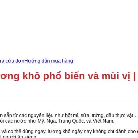
ra cứu đơn
Hướng dẫn mua hàng
ương khô phổ biến và mùi vị 
ến sẵn từ các nguyên liệu như bột mì, sữa, trứng, dầu thực v
 đội các nước như Mỹ, Nga, Trung Quốc, và Việt Nam.
lại và có thể dùng ngay, lương khô ngày nay không chỉ dành c
và người ăn kiêng.