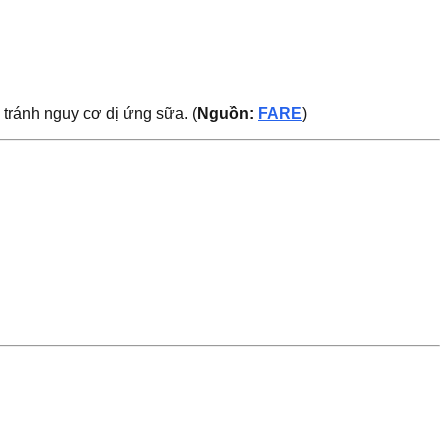
 tránh nguy cơ dị ứng sữa. (
Nguồn:
FARE
)