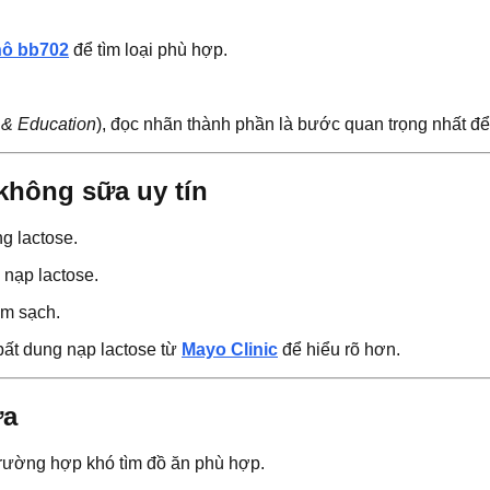
hô bb702
để tìm loại phù hợp.
 & Education
), đọc nhãn thành phần là bước quan trọng nhất để
không sữa uy tín
g lactose.
nạp lactose.
ẩm sạch.
bất dung nạp lactose từ
Mayo Clinic
để hiểu rõ hơn.
ữa
trường hợp khó tìm đồ ăn phù hợp.