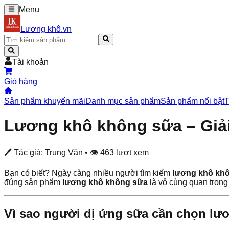
Menu
Lương khô.vn
Tài khoản
Giỏ hàng
Sản phẩm khuyến mãi
Danh mục sản phẩm
Sản phẩm nổi bật
T
Lương khô không sữa – Giải
🖊 Tác giả:
Trung Văn
• 👁
463
lượt xem
Bạn có biết? Ngày càng nhiều người tìm kiếm
lương khô kh
đúng sản phẩm
lương khô không sữa
là vô cùng quan trọng
Vì sao người dị ứng sữa cần chọn l