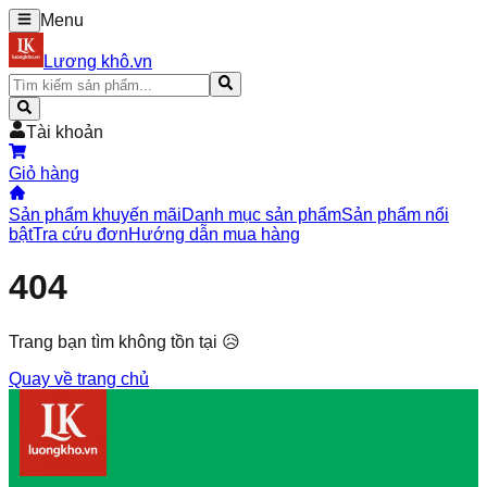
Menu
Lương khô.vn
Tài khoản
Giỏ hàng
Sản phẩm khuyến mãi
Danh mục sản phẩm
Sản phẩm nổi
bật
Tra cứu đơn
Hướng dẫn mua hàng
404
Trang bạn tìm không tồn tại 😥
Quay về trang chủ